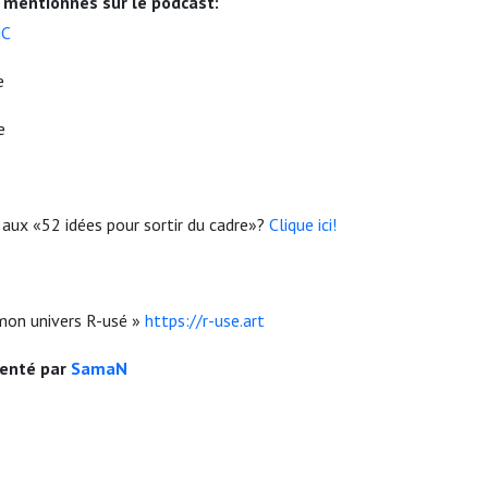
s mentionnés sur le podcast:
MC
re
e
 aux «52 idées pour sortir du cadre»?
Clique ici!
 mon univers R-usé »
https://r-use.art
senté par
SamaN