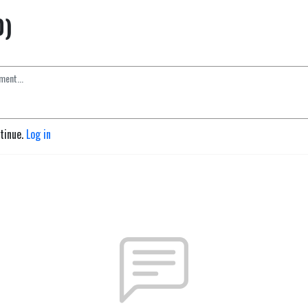
0)
ntinue.
Log in