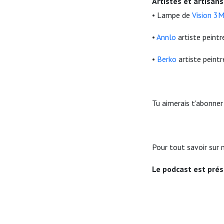
Artistes et artisan
• Lampe de
Vision 3
•
Annlo
artiste peint
•
Berko
artiste peintr
Tu aimerais t'abonner
Pour tout savoir sur
Le podcast est pré